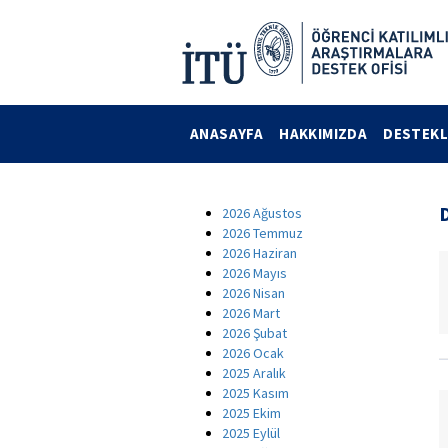
ANASAYFA
HAKKIMIZDA
DESTEKL
2026 Ağustos
2026 Temmuz
2026 Haziran
2026 Mayıs
2026 Nisan
2026 Mart
2026 Şubat
2026 Ocak
2025 Aralık
2025 Kasım
2025 Ekim
2025 Eylül