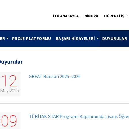
İTÜ ANASAYFA
NİNOVA
ÖĞRENCİ İŞLE
ER
PROJE PLATFORMU
BAŞARI HİKAYELERİ
DUYURULAR
Duyurular
12
GREAT Bursları 2025–2026
May 2025
09
TÜBİTAK STAR Programı Kapsamında Lisans Öğrenci