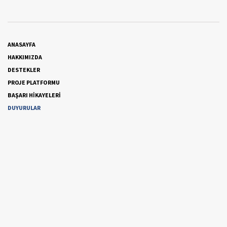
ANASAYFA
HAKKIMIZDA
DESTEKLER
PROJE PLATFORMU
BAŞARI HİKAYELERİ
DUYURULAR