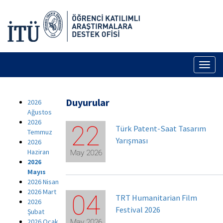
Toggl
naviga
Duyurular
2026
Ağustos
2026
22
Türk Patent-Saat Tasarım
Temmuz
Yarışması
2026
Haziran
May 2026
2026
Mayıs
2026 Nisan
2026 Mart
04
TRT Humanitarian Film
2026
Festival 2026
Şubat
2026 Ocak
May 2026