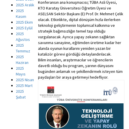
Konferansın ana konuşmacısı; TÜBA Asli Üyesi,
2025 Aralık
KTO Karatay Üniversitesi Öğretim Üyesi ve
2025
ASELSAN Sektör Başkanı (E) Prof. Dr. Mehmet Çelik
Kasım
olacak. Etkinlikte, dijital dönüşüm hızla ilerlerken
2025 Ekim
teknoloji geliştirmenin toplumsal kalkınma ve
2025 Eylül
stratejik bağımsızlığın temel taşı olduğu
2025
vurgulanacak. Ayrıca yapay zekanın sağlıktan
Ağustos
savunma sanayiine, eğitimden üretime kadar her
2025
alanda oyunun kurallarını yeniden yazan bir
Temmuz
katalizör görevi gördüğü detaylandırılacak.
2025
Bilim insanları, araştırmacılar ve öğrencilerin
Haziran
davetli olduğu bu program, yarının dünyasını
2025
bugünden anlamak ve şekillendirmek isteyen tüm
Mayıs
paydaşları bir araya getirmeyi hedefliyor.
2025 Nisan
2025 Mart
2025
Şubat