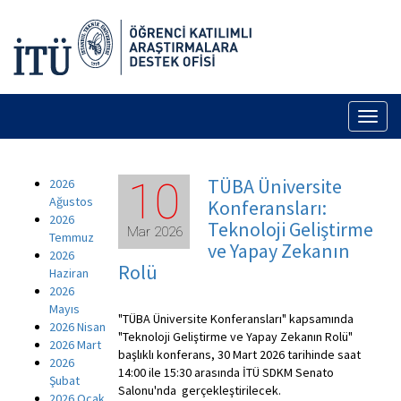
Toggl
naviga
TÜBA Üniversite
10
2026
Ağustos
Konferansları:
2026
Teknoloji Geliştirme
Mar 2026
Temmuz
ve Yapay Zekanın
2026
Rolü
Haziran
2026
Mayıs
"TÜBA Üniversite Konferansları" kapsamında
2026 Nisan
"Teknoloji Geliştirme ve Yapay Zekanın Rolü"
2026 Mart
başlıklı konferans, 30 Mart 2026 tarihinde saat
2026
14:00 ile 15:30 arasında İTÜ SDKM Senato
Şubat
Salonu'nda gerçekleştirilecek.
2026 Ocak